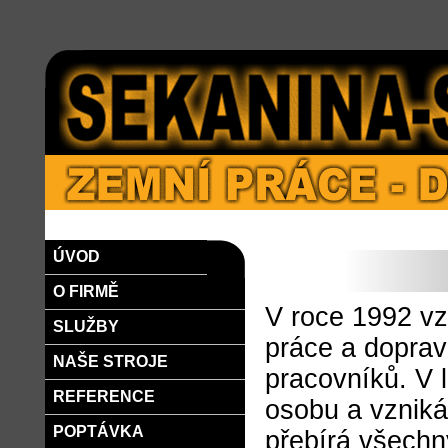
ÚVOD
O FIRMĚ
V roce 1992 vz
SLUŽBY
práce a doprav
NAŠE STROJE
pracovníků. V 
REFERENCE
osobu a vzniká
POPTÁVKA
přebírá všech